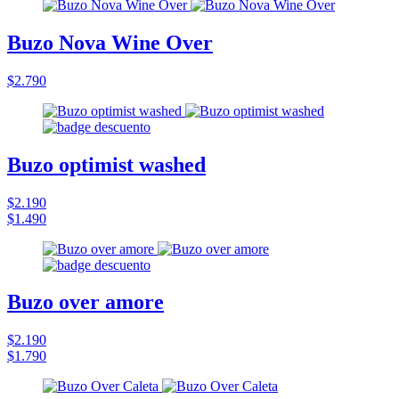
Buzo Nova Wine Over
$2.790
Buzo optimist washed
$2.190
$1.490
Buzo over amore
$2.190
$1.790