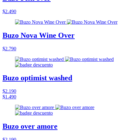
$2.490
Buzo Nova Wine Over
$2.790
Buzo optimist washed
$2.190
$1.490
Buzo over amore
$2.190