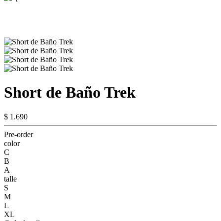
Short de Baño Trek
$ 1.690
Pre-order
color
C
B
A
talle
S
M
L
XL