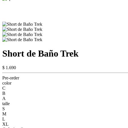
Short de Baño Trek
$ 1.690
Pre-order
color
C
B
A
talle
S
M
L
XL