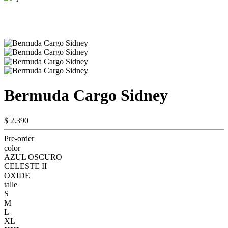
Bermuda Cargo Sidney
$ 2.390
Pre-order
color
AZUL OSCURO
CELESTE II
OXIDE
talle
S
M
L
XL