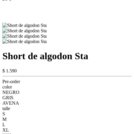
Short de algodon Sta
$ 1.590
Pre-order
color
NEGRO
GRIS
AVENA
talle
S
M
L
XL